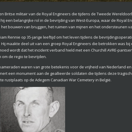
 Britse militair van de Royal Engineers die tijdens de Tweede Wereldoorlo
hij een belangrijke rol in de bevrijding van West-Europa, waar de Royal 
ls het bouwen van bruggen, het ruimen van mijnen en het ondersteunen va
m Rennie op 35-jarige leeftijd om het leven tijdens de bevrijdingsoperati
 Hij maakte deel uit van een groep Royal Engineers die betrokken was bij
ed wordt dat het incident verband hield met een Churchill AVRE-pantser
 om de regio te bevrijden.
 kameraden waren van grote betekenis voor de vrijheid van Nederland en
rinnert een monument aan de geallieerde soldaten die tijdens deze tragisc
tste rustplaats op de Adegem Canadian War Cemetery in België.